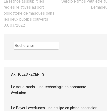
Navigation
La France assouplit les
Sergio Ramos veut être au
de
règles relatives au port
Bernabéu
l’article
obligatoire de masques dans
les lieux publics couverts –
03/03/2022
Rechercher :
ARTICLES RÉCENTS
Le sous-marin : une technologie en constante
évolution
Le Bayer Leverkusen, une équipe en pleine ascension