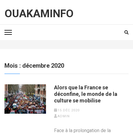
Aller
au
OUAKAMINFO
contenu
(Pressez
Entrée)
Mois :
décembre 2020
Alors que la France se
déconfine, le monde de la
culture se mobilise
15 DÉC 2020
ADMIN
Face à la prolongation de la