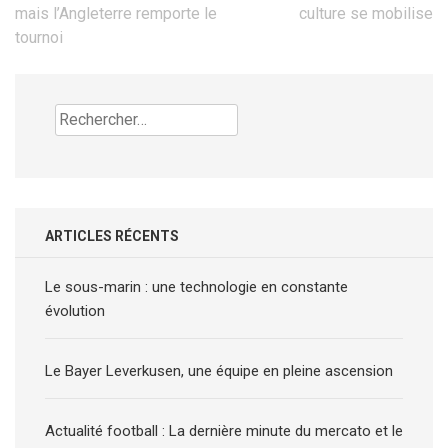
l’article
mais l’Angleterre remporte le
culture se mobilise
tournoi
Rechercher :
ARTICLES RÉCENTS
Le sous-marin : une technologie en constante
évolution
Le Bayer Leverkusen, une équipe en pleine ascension
Actualité football : La dernière minute du mercato et le